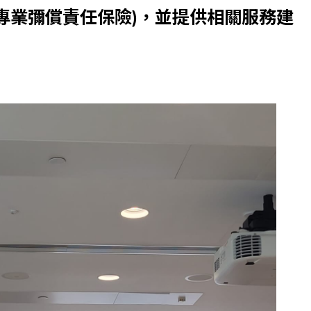
項目專業彌償責任保險)，並提供相關服務建