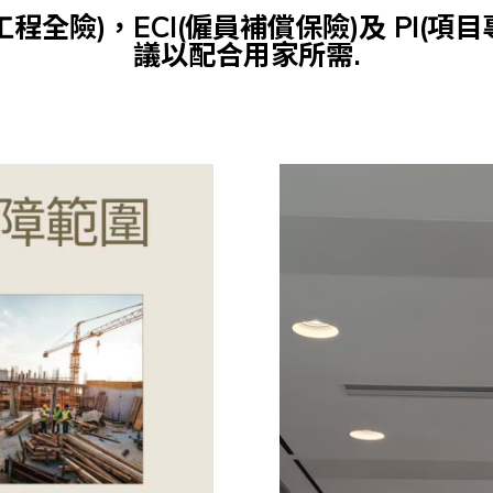
程全險)，ECI(僱員補償保險)及 PI(
議以配合用家所需.